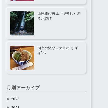
山県市の円原川で美しすぎ
る水遊び
関市の激ウマ天丼の”すず
き”へ
月別アーカイブ
▶
2026
▶
2025