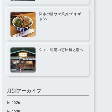
関市の激ウマ天丼の”すず
き”へ
久々に秘湯の恵比須之湯へ
月別アーカイブ
▶
2026
▶
2025